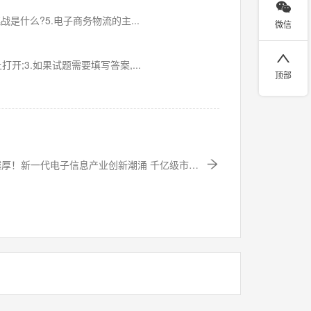

是什么?5.电子商务物流的主...
微信

上打开;3.如果试题需要填写答案,...
顶部
来越厚！新一代电子信息产业创新潮涌 千亿级市场
发展动能澎湃