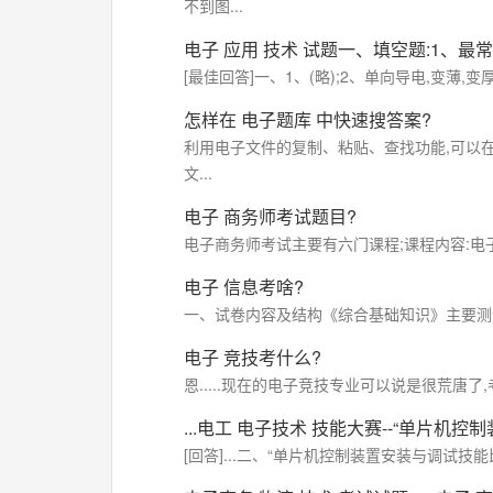
不到图...
电子
应用
技术
试题一、填空题:1、最常
[最佳回答]一、1、(略);2、单向导电,变薄,变
怎样在
电子题库
中快速搜答案?
利用电子文件的复制、粘贴、查找功能,可以在题
文...
电子
商务师考试题目?
电子商务师考试主要有六门课程;课程内容:电
电子
信息考啥?
一、试卷内容及结构《综合基础知识》主要测
电子
竞技考什么?
恩.....现在的电子竞技专业可以说是很荒唐了,
...电工
电子技术
技能大赛--“单片机控
[回答]...二、“单片机控制装置安装与调试技能