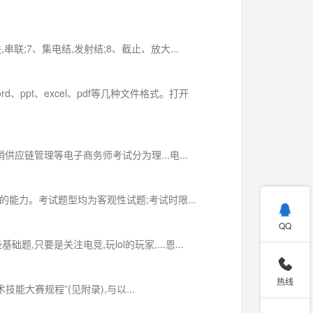
,串联;7、集电结,发射结;8、截止、放大...
pt、excel、pdf等几种文件格式。打开
链管理等电子商务师考试分为理...电...
力。考试题型均为客观性试题;考试时限...

QQ
只要是关注电竞,玩lol的玩家,...恩...

热线
能大赛规程”(见附录),与以...