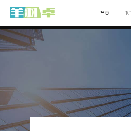
首页
电
首
页
欧
洲
杯
足
球
攻
略
体
育
资
讯
足
球
资
讯