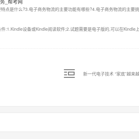
务_帮考网
要特点是什么?3.电子商务物流的主要功能有哪些?4.电子商务物流的主要挑战
1.Kindle设备或Kindle阅读软件;2.试题需要是电子版的,可以在Kindle
新一代电子技术 “家底”越