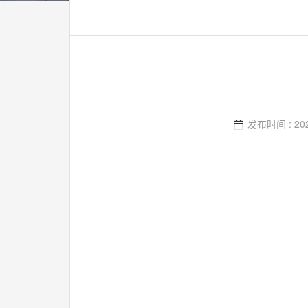
足
球
百
科
联
电
系
话
我
咨
们
询
发布时间 : 202