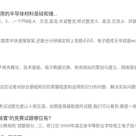
用的半导体材料是硅和锗...
厚。3、,一个PN结;4、交流,直流,半波整流,桥式整流;5、直流,交流,6、并联
库中快速搜答案,还能分分钟搞定网上答题✌✌✌。电子题库无非就是word、p
子商务概论、技术基础、电子数据交换、商务网站的策划与建立、网络营销供应
试应试者对综合基础知识的掌握程度和运用知识分析问题、解决实际问题的能
考试试题也是让人很无语。如图是英雄联盟的试题,我们可以看到,都是一些基础题,
制装置”的竞赛试题哪位有?
比赛规则”调整部分...三、修订后“2009年湖北省中等职业学校电工电子技术技