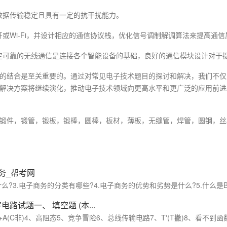
求数据传输稳定且具有一定的抗干扰能力。
蓝牙或Wi-Fi，并设计相应的通信协议栈，优化信号调制解调算法来提高通信
，稳定可靠的无线通信是连接各个智能设备的基础，良好的通信模块设计对于
的结合是至关重要的。通过对常见电子技术题目的探讨和解决，我们不仅
解决方案将继续演化，推动电子技术领域向更高水平和更广泛的应用前进
锻件，锻管，锻板，锻棒，圆棒，板材，薄板，无缝管，焊管，圆钢，丝
务_帮考网
?3.电子商务的分类有哪些?4.电子商务的优势和劣势是什么?5.什么是B2B
字电路试题一、
填空题
(本...
+A(C非)4、高阻态5、竞争冒险6、总线传输电路7、T'(T撇)8、看不到函